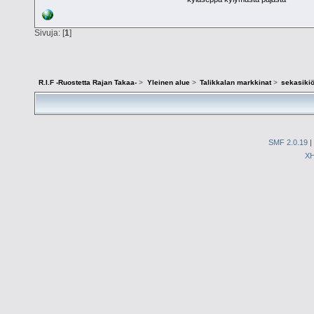
Sivuja: [
1
]
R.I.F -Ruostetta Rajan Takaa-
>
Yleinen alue
>
Talikkalan markkinat
>
sekasiki
SMF 2.0.19
|
X