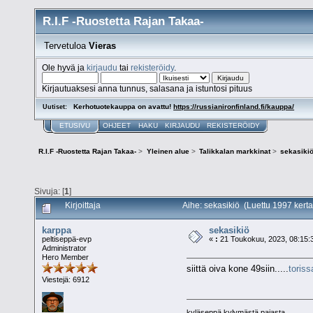
R.I.F -Ruostetta Rajan Takaa-
Tervetuloa
Vieras
Ole hyvä ja
kirjaudu
tai
rekisteröidy
.
Kirjautuaksesi anna tunnus, salasana ja istuntosi pituus
Kerhotuotekauppa on avattu!
https://russianironfinland.fi/kauppa/
Uutiset:
ETUSIVU
OHJEET
HAKU
KIRJAUDU
REKISTERÖIDY
R.I.F -Ruostetta Rajan Takaa-
>
Yleinen alue
>
Talikkalan markkinat
>
sekasiki
Sivuja: [
1
]
Kirjoittaja
Aihe: sekasikiö (Luettu 1997 kerta
karppa
sekasikiö
peltiseppä-evp
«
:
21 Toukokuu, 2023, 08:15:
Administrator
Hero Member
siittä oiva kone 49siin.....
toriss
Viestejä: 6912
kyläseppä kylymästä pajasta