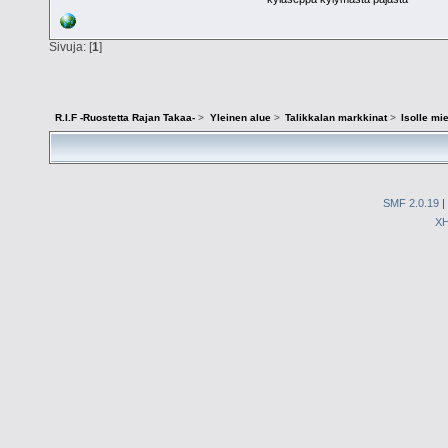
Sivuja: [
1
]
R.I.F -Ruostetta Rajan Takaa-
>
Yleinen alue
>
Talikkalan markkinat
>
Isolle mi
SMF 2.0.19
|
X