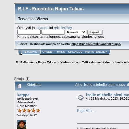
R.I.F -Ruostetta Rajan Takaa-
Tervetuloa
Vieras
Ole hyvä ja
kirjaudu
tai
rekisteröidy
.
Kirjautuaksesi anna tunnus, salasana ja istuntosi pituus
Kerhotuotekauppa on avattu!
https://russianironfinland.fi/kauppa/
Uutiset:
ETUSIVU
OHJEET
HAKU
KIRJAUDU
REKISTERÖIDY
R.I.F -Ruostetta Rajan Takaa-
>
Yleinen alue
>
Talikkalan markkinat
>
Isolle mi
Sivuja: [
1
]
Kirjoittaja
Aihe: Isolle miehelle pieni mopo (
karppa
Isolle miehelle pieni m
peltiseppä-evp
«
:
23 Maaliskuu, 2023, 16:03:
Administrator
Hero Member
Riga Mini....
Viestejä: 6912
kyläseppä kylymästä pajasta