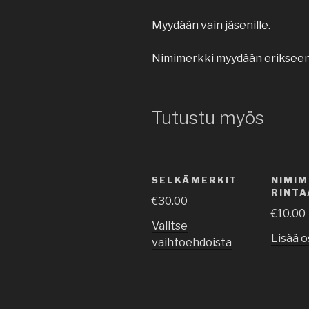
Myydään vain jäsenille.
Nimimerkki myydään erikseen
Tutustu myös
SELKÄMERKIT
NIMIM
RINTA
€
30.00
€
10.00
Valitse
Lisää o
vaihtoehdoista