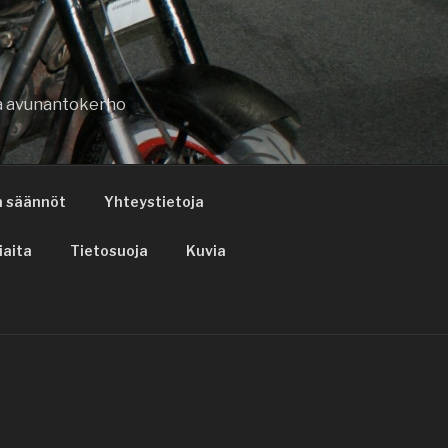
ja avunantokerho
n säännöt
Yhteystietoja
iaita
Tietosuoja
Kuvia