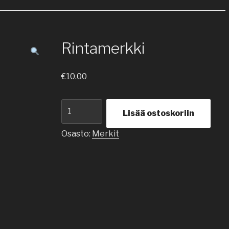
Rintamerkki
€
10.00
Rintamerkki
Lisää ostoskoriin
määrä
Osasto:
Merkit