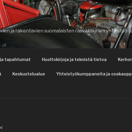
avien ja rakentavien suomalaisten rasvakourien yhteistyö-
 ja tapahtumat
Huoltokirjoja ja teknistä tietoa
Kerho
ä
Keskustelualue
Yhteistyökumppaneita ja osakaupp
ki