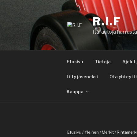
Siirry
sisältöön
R.I.F
Itärautoja harrast
Etusivu
Tietoja
Ajelut
Liity jäseneksi
Ota yhteytt
Kauppa
Etusivu
/
Yleinen
/
Merkit
/ Rintamerk