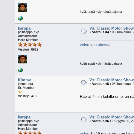
kyläseppä kylymästä pajasta
karppa
Vs: Classic Motor Show
peltiseppä-evp
«
Vastaus #4 :
08 Toukokuu, 2
Administrator
Hero Member
video youtubessa...
Viestejä: 6912
kyläseppä kylymästä pajasta
Kimmo
Vs: Classic Motor Show
johtokunta
«
Vastaus #5 :
08 Toukokuu, 2
Sr. Member
Rapiat 7 min kohilla on pirun nä
Viestejä: 478
karppa
Vs: Classic Motor Show
peltiseppä-evp
«
Vastaus #6 :
15 Syyskuu, 20
Administrator
Hero Member
video
1h 16 min kohilla on hienoj