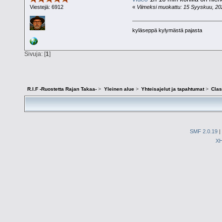
«
Viimeksi muokattu: 15 Syyskuu, 2023
Viestejä: 6912
kyläseppä kylymästä pajasta
Sivuja: [
1
]
R.I.F -Ruostetta Rajan Takaa-
>
Yleinen alue
>
Yhteisajelut ja tapahtumat
>
Clas
SMF 2.0.19
|
X