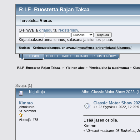
R.I.F -Ruostetta Rajan Takaa-
Tervetuloa
Vieras
Ole hyvä ja
kirjaudu
tai
rekisteröidy
.
Kirjautuaksesi anna tunnus, salasana ja istuntosi pituus
Kerhotuotekauppa on avattu!
https://russianironfinland.fi/kauppa/
Uutiset:
ETUSIVU
OHJEET
HAKU
KIRJAUDU
REKISTERÖIDY
R.I.F -Ruostetta Rajan Takaa-
>
Yleinen alue
>
Yhteisajelut ja tapahtumat
>
Clas
Sivuja: [
1
]
Kirjoittaja
Aihe: Classic Motor Show 2023 (L
Kimmo
Classic Motor Show 20
johtokunta
«
:
22 Syyskuu, 2022, 12:29:5
Sr. Member
Lisää jäsen osiolla.
Viestejä: 478
Kimmo
«
Viimeksi muokattu: 08 Toukokuu, 202