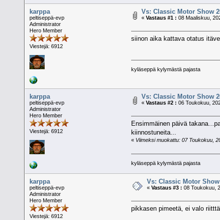
karppa
Vs: Classic Motor Show 
peltiseppä-evp
«
Vastaus #1 :
08 Maaliskuu, 202
Administrator
Hero Member
siinon aika kattava otatus itäv
Viestejä: 6912
kyläseppä kylymästä pajasta
karppa
Vs: Classic Motor Show 
peltiseppä-evp
«
Vastaus #2 :
06 Toukokuu, 202
Administrator
Hero Member
Ensimmäinen päivä takana...paljo
Viestejä: 6912
kiinnostuneita...
«
Viimeksi muokattu: 07 Toukokuu, 202
kyläseppä kylymästä pajasta
karppa
Vs: Classic Motor Show
peltiseppä-evp
«
Vastaus #3 :
08 Toukokuu, 2
Administrator
Hero Member
pikkasen pimeetä, ei valo riittt
Viestejä: 6912