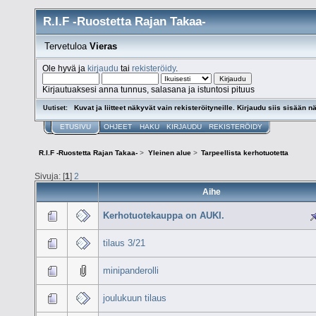
R.I.F -Ruostetta Rajan Takaa-
Tervetuloa
Vieras
Ole hyvä ja
kirjaudu
tai
rekisteröidy
.
Kirjautuaksesi anna tunnus, salasana ja istuntosi pituus
Kuvat ja liitteet näkyvät vain rekisteröityneille. Kirjaudu siis sisään nä
Uutiset:
ETUSIVU
OHJEET
HAKU
KIRJAUDU
REKISTERÖIDY
R.I.F -Ruostetta Rajan Takaa-
>
Yleinen alue
>
Tarpeellista kerhotuotetta
Sivuja: [
1
]
2
Aihe
Kerhotuotekauppa on AUKI.
tilaus 3/21
minipanderolli
joulukuun tilaus