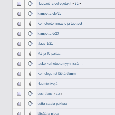
Hupparit ja collegetakit
«
1
2
»
kampetta elo/25
Kerhotuotehinnasto ja tuotteet
kampetta 6/23
tilaus 1/21
MZ ja IC paitaa
tauko kerhotuotemyynnissä....
Kerhologo rst-lätkä 65mm
Huomioliivejä
uusi tilaus
«
1
2
»
uutta satsia pukkaa
lätsää ja pipoa