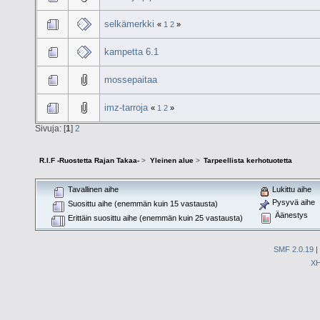
selkämerkki
«
1
2
»
kampetta 6.1
mossepaitaa
imz-tarroja
«
1
2
»
Sivuja: [
1
]
2
R.I.F -Ruostetta Rajan Takaa-
>
Yleinen alue
>
Tarpeellista kerhotuotetta
Tavallinen aihe
Lukittu aihe
Pysyvä aihe
Suosittu aihe (enemmän kuin 15 vastausta)
Äänestys
Erittäin suosittu aihe (enemmän kuin 25 vastausta)
SMF 2.0.19
|
X