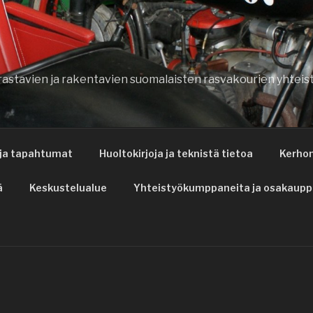
rrastavien ja rakentavien suomalaisten rasvakourien yhtei
 ja tapahtumat
Huoltokirjoja ja teknistä tietoa
Kerho
ä
Keskustelualue
Yhteistyökumppaneita ja osakaupp