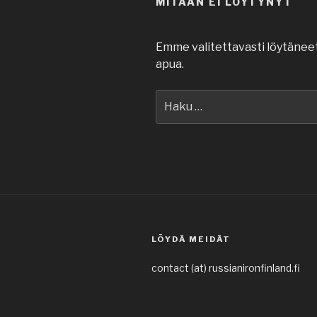
MITÄÄN EI LÖYTYNYT
Emme valitettavasti löytänee
apua.
Etsi:
LÖYDÄ MEIDÄT
contact (at) russianironfinland.fi