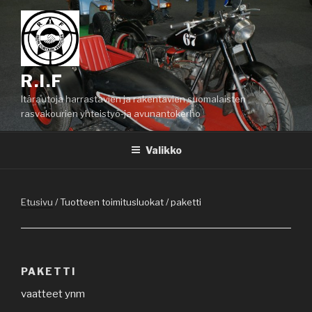
Siirry
sisältöön
R.I.F
Itärautoja harrastavien ja rakentavien suomalaisten
rasvakourien yhteistyö-ja avunantokerho
Valikko
Etusivu
/ Tuotteen toimitusluokat / paketti
PAKETTI
vaatteet ynm