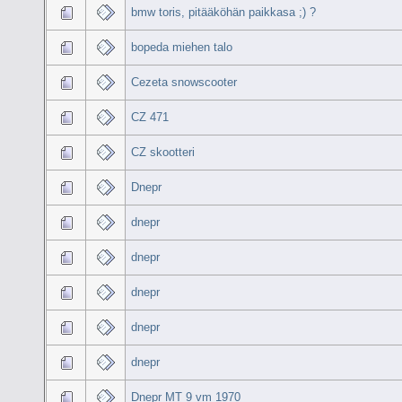
bmw toris, pitääköhän paikkasa ;) ?
bopeda miehen talo
Cezeta snowscooter
CZ 471
CZ skootteri
Dnepr
dnepr
dnepr
dnepr
dnepr
dnepr
Dnepr MT 9 vm 1970