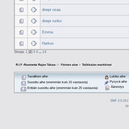
dnepr osaa
dnepr runko
Emma
Harkov
Sivuja:
1
[
2
]
3
4
...
14
R.I.F -Ruostetta Rajan Takaa-
>
Yleinen alue
>
Talikkalan markkinat
Tavallinen aihe
Lukittu aihe
Pysyvä aihe
Suosittu aihe (enemmän kuin 15 vastausta)
Äänestys
Erittäin suosittu aihe (enemmän kuin 25 vastausta)
SMF 2.0.19
|
X