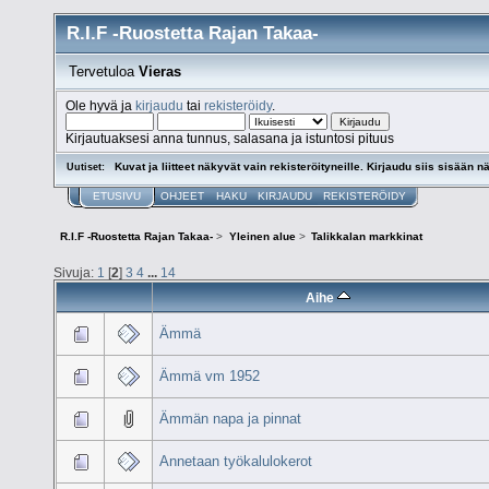
R.I.F -Ruostetta Rajan Takaa-
Tervetuloa
Vieras
Ole hyvä ja
kirjaudu
tai
rekisteröidy
.
Kirjautuaksesi anna tunnus, salasana ja istuntosi pituus
Kuvat ja liitteet näkyvät vain rekisteröityneille. Kirjaudu siis sisään nä
Uutiset:
ETUSIVU
OHJEET
HAKU
KIRJAUDU
REKISTERÖIDY
R.I.F -Ruostetta Rajan Takaa-
>
Yleinen alue
>
Talikkalan markkinat
Sivuja:
1
[
2
]
3
4
...
14
Aihe
Ämmä
Ämmä vm 1952
Ämmän napa ja pinnat
Annetaan työkalulokerot