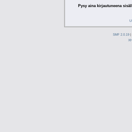
Pysy aina kirjautuneena sisäl
U
SMF 2.0.19
|
X