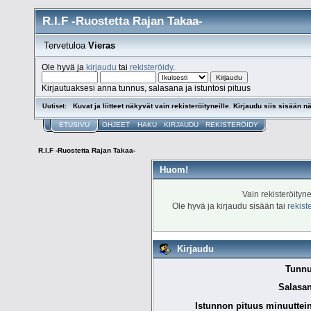
R.I.F -Ruostetta Rajan Takaa-
Tervetuloa
Vieras
Ole hyvä ja
kirjaudu
tai
rekisteröidy
.
Kirjautuaksesi anna tunnus, salasana ja istuntosi pituus
Kuvat ja liitteet näkyvät vain rekisteröityneille. Kirjaudu siis sisään nä
Uutiset:
ETUSIVU
OHJEET
HAKU
KIRJAUDU
REKISTERÖIDY
R.I.F -Ruostetta Rajan Takaa-
Huom!
Vain rekisteröityn
Ole hyvä ja kirjaudu sisään tai
rekist
Kirjaudu
Tunnu
Salasan
Istunnon pituus minuuttei