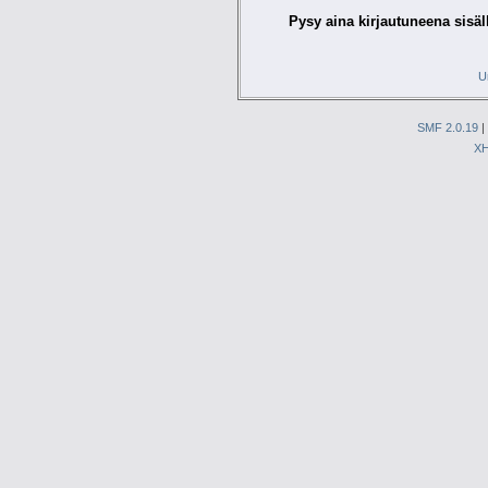
Pysy aina kirjautuneena sisäl
U
SMF 2.0.19
|
X